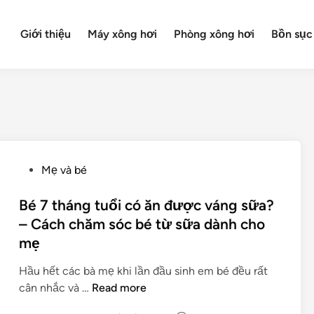
Giới thiệu
Máy xông hơi
Phòng xông hơi
Bồn sục
P
Mẹ và bé
o
s
Bé 7 tháng tuổi có ăn được váng sữa?
t
– Cách chăm sóc bé từ sữa dành cho
e
mẹ
d
i
Hầu hết các bà mẹ khi lần đầu sinh em bé đều rất
n
B
cân nhắc và …
Read more
é