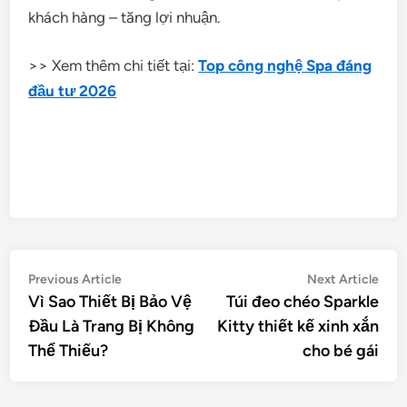
khách hàng – tăng lợi nhuận.
>> Xem thêm chi tiết tại:
Top công nghệ Spa đáng
đầu tư 2026
Điều
Previous
Nex
Previous Article
Next Article
article:
artic
Vì Sao Thiết Bị Bảo Vệ
Túi đeo chéo Sparkle
hướng
Đầu Là Trang Bị Không
Kitty thiết kế xinh xắn
bài
Thể Thiếu?
cho bé gái
viết