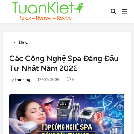
Skip
Mai
to
Open
Men
content
Search
Posted
Blog
in
Các Công Nghệ Spa Đáng Đầu
Tư Nhất Năm 2026
by
franking
•
17/01/2026
•
0