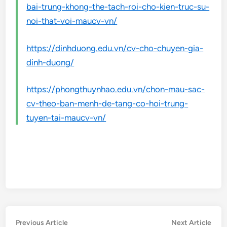
bai-trung-khong-the-tach-roi-cho-kien-truc-su-
noi-that-voi-maucv-vn/
https://dinhduong.edu.vn/cv-cho-chuyen-gia-
dinh-duong/
https://phongthuynhao.edu.vn/chon-mau-sac-
cv-theo-ban-menh-de-tang-co-hoi-trung-
tuyen-tai-maucv-vn/
Điều
Previous
Nex
Previous Article
Next Article