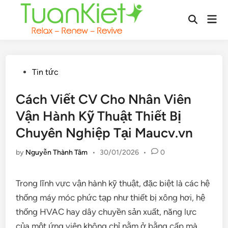
Skip
Mai
to
Open
Men
content
Search
Posted
Tin tức
in
Cách Viết CV Cho Nhân Viên
Vận Hành Kỹ Thuật Thiết Bị
Chuyên Nghiệp Tại Maucv.vn
by
Nguyễn Thành Tâm
•
30/01/2026
•
0
Trong lĩnh vực vận hành kỹ thuật, đặc biệt là các hệ
thống máy móc phức tạp như thiết bị xông hơi, hệ
thống HVAC hay dây chuyền sản xuất, năng lực
của một ứng viên không chỉ nằm ở bằng cấp mà