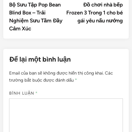
article:
artic
Bộ Sưu Tập Pop Bean
Đồ chơi nhà bếp
hướng
Blind Box – Trải
Frozen 3 Trong 1 cho bé
bài
Nghiệm Sưu Tầm Đầy
gái yêu nấu nướng
viết
Cảm Xúc
Để lại một bình luận
Email của bạn sẽ không được hiển thị công khai.
Các
trường bắt buộc được đánh dấu
*
BÌNH LUẬN
*