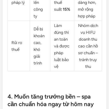
pháp lý
lên
thuế
dàng hơn,
công
suất
15%
mở rộng
ty
hợp pháp
Làm
Nhóm dịch
Dễ bị
đúng thì
vụ HIFU
khoán
an toàn
doanh thu
Rủi ro
cao,
và được
cao cần hồ
thuế
khó
pháp
sơ chuẩn –
giải
luật bảo
tránh truy
trình
vệ
thu
4. Muốn tăng trưởng bền – spa
cần chuẩn hóa ngay từ hôm nay