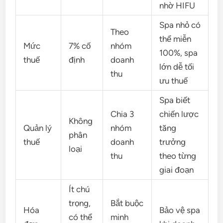
nhờ HIFU
Spa nhỏ có
Theo
thể miễn
Mức
7% cố
nhóm
100%, spa
thuế
định
doanh
lớn dễ tối
thu
ưu thuế
Spa biết
Chia 3
chiến lược
Không
Quản lý
nhóm
tăng
phân
thuế
doanh
trưởng
loại
thu
theo từng
giai đoạn
Ít chú
trọng,
Bắt buộc
Hóa
Bảo vệ spa
có thể
minh