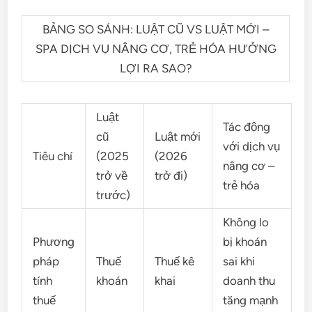
BẢNG SO SÁNH: LUẬT CŨ VS LUẬT MỚI –
SPA DỊCH VỤ NÂNG CƠ, TRẺ HÓA HƯỞNG
LỢI RA SAO?
Luật
Tác động
cũ
Luật mới
với dịch vụ
Tiêu chí
(2025
(2026
nâng cơ –
trở về
trở đi)
trẻ hóa
trước)
Không lo
Phương
bị khoán
pháp
Thuế
Thuế kê
sai khi
tính
khoán
khai
doanh thu
thuế
tăng mạnh