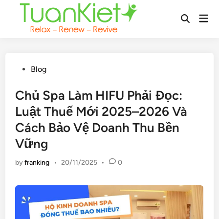
Skip
Mai
to
Open
Men
content
Search
Posted
Blog
in
Chủ Spa Làm HIFU Phải Đọc:
Luật Thuế Mới 2025–2026 Và
Cách Bảo Vệ Doanh Thu Bền
Vững
by
franking
•
20/11/2025
•
0