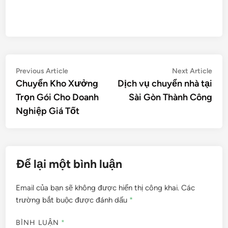
Điều
Previous
Nex
Previous Article
Next Article
article:
artic
Chuyển Kho Xưởng
Dịch vụ chuyển nhà tại
hướng
Trọn Gói Cho Doanh
Sài Gòn Thành Công
bài
Nghiệp Giá Tốt
viết
Để lại một bình luận
Email của bạn sẽ không được hiển thị công khai.
Các
trường bắt buộc được đánh dấu
*
BÌNH LUẬN
*