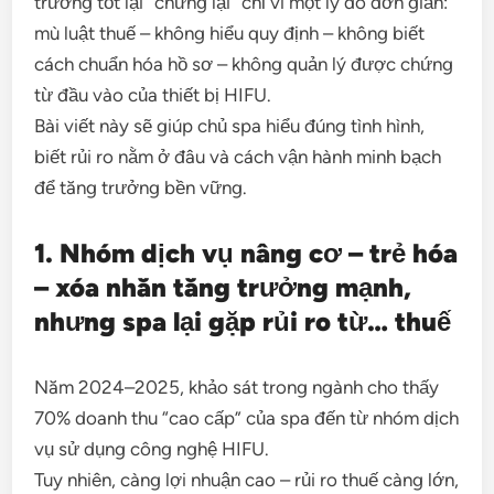
trưởng tốt lại “chững lại” chỉ vì một lý do đơn giản:
mù luật thuế – không hiểu quy định – không biết
cách chuẩn hóa hồ sơ – không quản lý được chứng
từ đầu vào của thiết bị HIFU.
Bài viết này sẽ giúp chủ spa hiểu đúng tình hình,
biết rủi ro nằm ở đâu và cách vận hành minh bạch
để tăng trưởng bền vững.
1. Nhóm dịch vụ nâng cơ – trẻ hóa
– xóa nhăn tăng trưởng mạnh,
nhưng spa lại gặp rủi ro từ… thuế
Năm 2024–2025, khảo sát trong ngành cho thấy
70% doanh thu “cao cấp” của spa đến từ nhóm dịch
vụ sử dụng công nghệ HIFU.
Tuy nhiên, càng lợi nhuận cao – rủi ro thuế càng lớn,