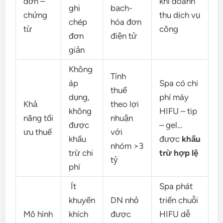
đơn –
khi doanh
ghi
bạch-
chứng
thu dịch vụ
chép
hóa đơn
từ
công
đơn
điện tử
giản
Không
Tính
áp
Spa có chi
thuế
dụng,
phí máy
Khả
theo lợi
không
HIFU – tip
năng tối
nhuận
được
– gel…
ưu thuế
với
khấu
được
khấu
nhóm >3
trừ chi
trừ hợp lệ
tỷ
phí
Ít
Spa phát
khuyến
DN nhỏ
triển chuỗi
Mô hình
khích
được
HIFU dễ