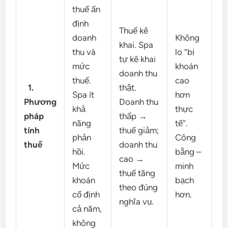
thuế ấn
định
Thuế kê
doanh
Không
khai. Spa
thu và
lo “bị
tự kê khai
mức
khoán
doanh thu
thuế.
cao
1.
thật.
Spa ít
hơn
Phương
Doanh thu
khả
thực
pháp
thấp →
năng
tế”.
tính
thuế giảm;
phản
Công
thuế
doanh thu
hồi.
bằng –
cao →
Mức
minh
thuế tăng
khoán
bạch
theo đúng
cố định
hơn.
nghĩa vụ.
cả năm,
không