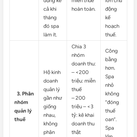
dụng kể
miễn thuế
lớn chủ
cả khi
hoàn toàn.
động
tháng
kế
đó spa
hoạch
làm ít.
thuế.
Chia 3
Công
nhóm
bằng
doanh thu:
hơn.
Hộ kinh
– <200
Spa
doanh
triệu: miễn
nhỏ
quản lý
thuế
3. Phân
không
gần như
– 200
nhóm
“đóng
giống
triệu – <3
quản lý
thuế
nhau,
tỷ: kê khai
thuế
oan”.
không
doanh thu
Spa
phân
thật
lớn