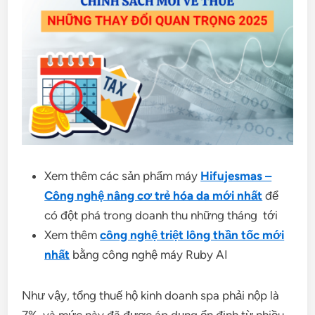
Xem thêm các sản phẩm máy
Hifujesmas –
Công nghệ nâng cơ trẻ hóa da mới nhất
để
có đột phá trong doanh thu những tháng tới
Xem thêm
công nghệ triệt lông thần tốc mới
nhất
bằng công nghệ máy Ruby AI
Như vậy, tổng thuế hộ kinh doanh spa phải nộp là
7%, và mức này đã được áp dụng ổn định từ nhiều