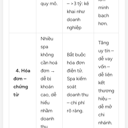
quy mô.
– >3 tỷ: kê
minh
khai như
bạch
doanh
hơn.
nghiệp
Nhiều
Tăng
spa
uy tín –
không
Bắt buộc
dễ vay
cần hoá
hóa đơn
vốn –
4. Hóa
đơn →
điện tử.
dễ liên
đơn –
dễ bị
Spa kiểm
kết
chứng
khoán
soát
thương
từ
cao, dễ
doanh thu
hiệu –
hiểu
– chi phí
dễ mở
nhầm
rõ ràng.
chi
doanh
nhánh.
thu.