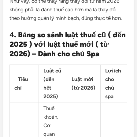
Như vậy, có thể thấy rằng thay đổi từ năm 2026
không phải là đánh thuế cao hơn mà là thay đổi
theo hướng quản lý minh bạch, đúng thực tế hơn.
4
. Bảng so sánh luật thuế cũ ( đến
2025 ) với luật thuế mới ( từ
2026) – Dành cho chủ Spa
Luật cũ
Lợi ích
Tiêu
(đến
Luật mới
cho
chí
hết
(từ 2026)
chủ
2025)
spa
Thuế
khoán.
Cơ
quan