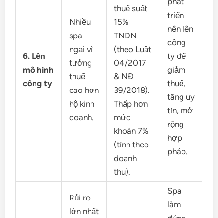
phát
thuế suất
triển
Nhiều
15%
nên lên
spa
TNDN
công
ngại vì
(theo Luật
6. Lên
ty để
tưởng
04/2017
mô hình
giảm
thuế
& NĐ
công ty
thuế,
cao hơn
39/2018).
tăng uy
hộ kinh
Thấp hơn
tín, mở
doanh.
mức
rộng
khoán 7%
hợp
(tính theo
pháp.
doanh
thu).
Spa
Rủi ro
làm
lớn nhất