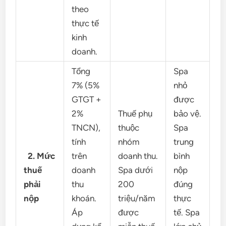
theo
thực tế
kinh
doanh.
Tổng
Spa
7% (5%
nhỏ
GTGT +
được
2%
Thuế phụ
bảo vệ.
TNCN),
thuộc
Spa
tính
nhóm
trung
2. Mức
trên
doanh thu.
bình
thuế
doanh
Spa dưới
nộp
phải
thu
200
đúng
nộp
khoán.
triệu/năm
thực
Áp
được
tế. Spa