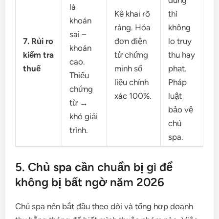
đúng
là
Kê khai rõ
thì
khoán
ràng. Hóa
không
sai –
7. Rủi ro
đơn điện
lo truy
khoán
kiểm tra
tử chứng
thu hay
cao.
thuế
minh số
phạt.
Thiếu
liệu chính
Pháp
chứng
xác 100%.
luật
từ →
bảo vệ
khó giải
chủ
trình.
spa.
5. Chủ spa cần chuẩn bị gì để
không bị bất ngờ năm 2026
Chủ spa nên bắt đầu theo dõi và tổng hợp doanh