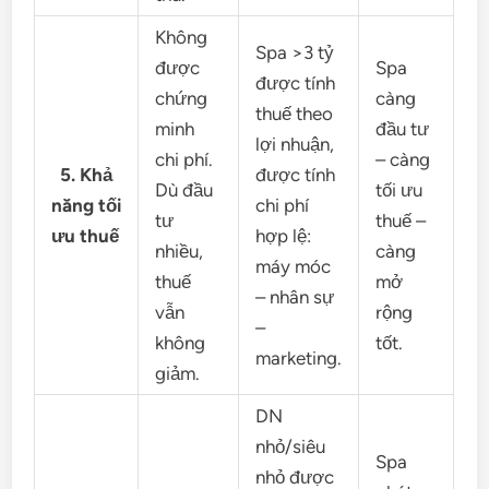
Không
Spa >3 tỷ
được
Spa
được tính
chứng
càng
thuế theo
minh
đầu tư
lợi nhuận,
chi phí.
– càng
5. Khả
được tính
Dù đầu
tối ưu
năng tối
chi phí
tư
thuế –
ưu thuế
hợp lệ:
nhiều,
càng
máy móc
thuế
mở
– nhân sự
vẫn
rộng
–
không
tốt.
marketing.
giảm.
DN
nhỏ/siêu
Spa
nhỏ được