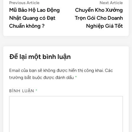
Điều
Previous
Nex
Previous Article
Next Article
article:
artic
Mũ Bảo Hộ Lao Động
Chuyển Kho Xưởng
hướng
Nhật Quang có Đạt
Trọn Gói Cho Doanh
bài
Chuẩn không ?
Nghiệp Giá Tốt
viết
Để lại một bình luận
Email của bạn sẽ không được hiển thị công khai.
Các
trường bắt buộc được đánh dấu
*
BÌNH LUẬN
*