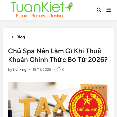
Skip
Mai
to
Open
Men
content
Search
Posted
Blog
in
Chủ Spa Nên Làm Gì Khi Thuế
Khoán Chính Thức Bỏ Từ 2026?
by
franking
•
19/11/2025
•
0