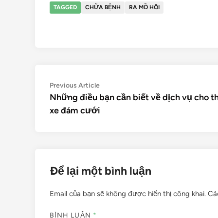
TAGGED
CHỮA BỆNH
RA MỒ HÔI
Điều
Previous
Previous Article
article:
Những điều bạn cần biết về dịch vụ cho t
hướng
xe đám cưới
bài
viết
Để lại một bình luận
Email của bạn sẽ không được hiển thị công khai.
Cá
BÌNH LUẬN
*