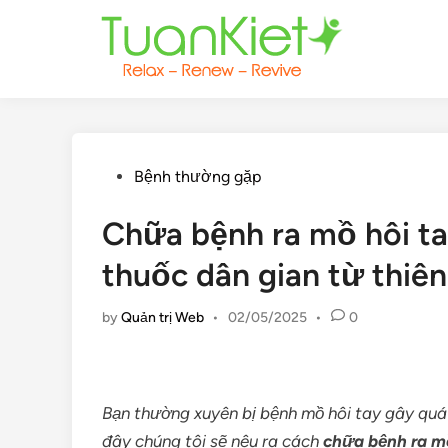
Skip
to
content
Posted
Bệnh thường gặp
in
Chữa bệnh ra mồ hôi tay
thuốc dân gian từ thiên
by
Quản trị Web
•
02/05/2025
•
0
Bạn thường xuyên bị bệnh mồ hôi tay gây quá
đây chúng tôi sẽ nêu ra cách
chữa bệnh ra mồ