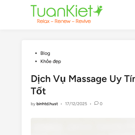
Skip
to
content
Posted
Blog
in
Khỏe đẹp
Dịch Vụ Massage Uy Tín
Tốt
by
binhtd.hust
•
17/12/2025
•
0