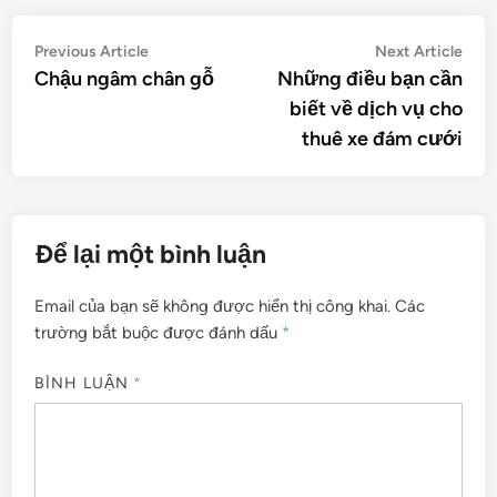
Điều
Previous
Nex
Previous Article
Next Article
article:
artic
Chậu ngâm chân gỗ
Những điều bạn cần
hướng
biết về dịch vụ cho
bài
thuê xe đám cưới
viết
Để lại một bình luận
Email của bạn sẽ không được hiển thị công khai.
Các
trường bắt buộc được đánh dấu
*
BÌNH LUẬN
*