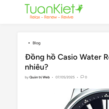
Skip
to
content
Posted
Blog
in
Đồng hồ Casio Water Res
nhiêu?
by
Quản trị Web
•
07/05/2025
•
0