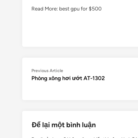
Read More:
best gpu for $500
Điều
Previous
Previous Article
article:
Phòng xông hơi ướt AT-1302
hướng
bài
viết
Để lại một bình luận