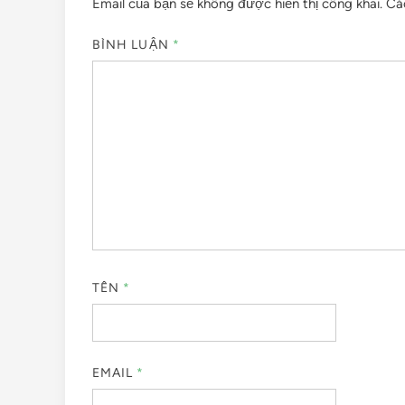
Email của bạn sẽ không được hiển thị công khai.
Cá
BÌNH LUẬN
*
TÊN
*
EMAIL
*