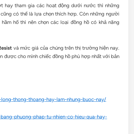
ớt hay tham gia các hoạt động dưới nước thì những
cũng có thể là lựa chọn thích hợp. Còn những người
 hầm hố thì nên chọn các loại đồng hồ có khả năng
esist
và mức giá của chúng trên thị trường hiện nay.
họn được cho mình chiếc đồng hồ phù hợp nhất với bản
an-long-thong-thoang-hay-lam-nhung-buoc-nay/
ng-bang-phuong-phap-tu-nhien-co-hieu-qua-hay-