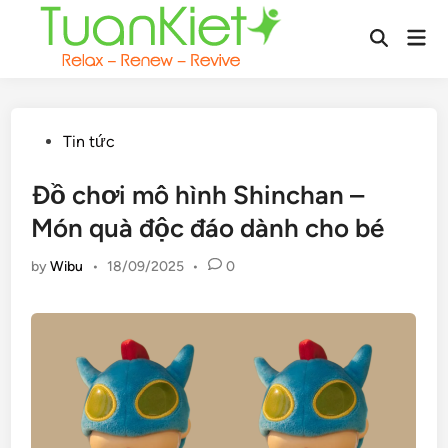
Skip
Mai
to
Open
Men
content
Search
Posted
Tin tức
in
Đồ chơi mô hình Shinchan –
Món quà độc đáo dành cho bé
by
Wibu
•
18/09/2025
•
0