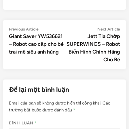
Điều
Previous
Nex
Previous Article
Next Article
article:
artic
Giant Saver YW536621
Jett Tia Chớp
hướng
– Robot cao cấp cho bé
SUPERWINGS – Robot
bài
trai mê siêu anh hùng
Biến Hình Chính Hãng
viết
Cho Bé
Để lại một bình luận
Email của bạn sẽ không được hiển thị công khai.
Các
trường bắt buộc được đánh dấu
*
BÌNH LUẬN
*