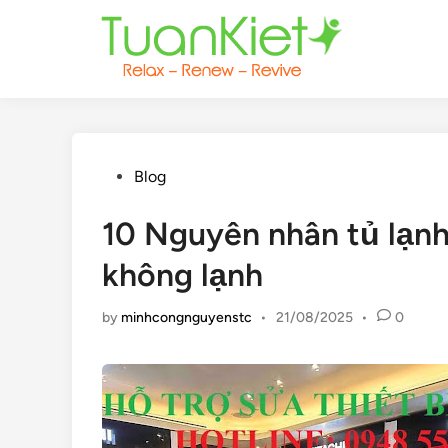
Skip
to
content
Posted
Blog
in
10 Nguyên nhân tủ lạnh
không lạnh
by
minhcongnguyenstc
•
21/08/2025
•
0