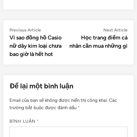
Điều
Previous
Nex
Previous Article
Next Article
article:
artic
Vì sao đồng hồ Casio
Học trang điểm cá
hướng
nữ dây kim loại chưa
nhân cần mua những gì
bài
bao giờ là hết hot
viết
Để lại một bình luận
Email của bạn sẽ không được hiển thị công khai.
Các
trường bắt buộc được đánh dấu
*
BÌNH LUẬN
*