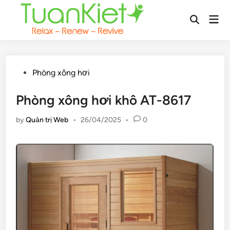
Skip
Mai
to
Open
Men
content
Search
Posted
Phòng xông hơi
in
Phòng xông hơi khô AT-8617
by
Quản trị Web
•
26/04/2025
•
0