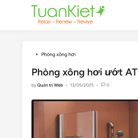
Skip
to
content
Posted
Phòng xông hơi
in
Phòng xông hơi ướt A
by
Quản trị Web
•
13/05/2025
•
0