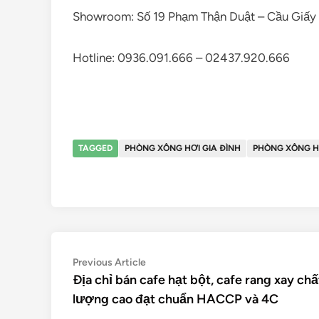
Showroom: Số 19 Phạm Thận Duật – Cầu Giấy 
Hotline:
0936.091.666 – 02437.920.666
TAGGED
PHÒNG XÔNG HƠI GIA ĐÌNH
PHÒNG XÔNG H
Điều
Previous
Previous Article
article:
Địa chỉ bán cafe hạt bột, cafe rang xay chấ
hướng
lượng cao đạt chuẩn HACCP và 4C
bài