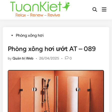
Skip
Mai
to
Open
Men
content
Search
Posted
Phòng xông hơi
in
Phòng xông hơi ướt AT – 089
by
Quản trị Web
•
26/04/2025
•
0