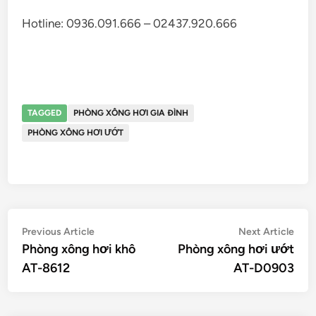
Hotline:
0936.091.666 – 02437.920.666
TAGGED
PHÒNG XÔNG HƠI GIA ĐÌNH
PHÒNG XÔNG HƠI ƯỚT
Điều
Previous
Nex
Previous Article
Next Article
article:
artic
Phòng xông hơi khô
Phòng xông hơi ướt
hướng
AT-8612
AT-D0903
bài
viết