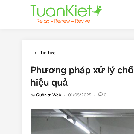
Skip
to
content
Posted
Tin tức
in
Phương pháp xử lý ch
hiệu quả
by
Quản trị Web
•
01/05/2025
•
0