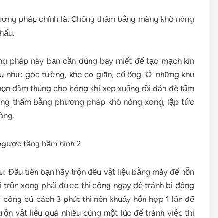
ương pháp chính là: Chống thấm bằng màng khò nóng
hấu.
g pháp này bạn cần dùng bay miết để tạo mạch kín
yếu như: góc tường, khe co giãn, cổ ống. Ở những khu
họn đâm thủng cho bóng khí xẹp xuống rồi dán đè tấm
hống thấm bằng phương pháp khò nóng xong, lập tức
àng.
: Đầu tiên bạn hãy trộn đều vật liệu bằng máy để hỗn
 trộn xong phải được thi công ngay để tránh bị đông
i công cứ cách 3 phút thì nên khuấy hỗn hợp 1 lần để
ộn vật liệu quá nhiều cùng một lúc để tránh việc thi