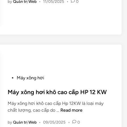
by
Quản trị Web
•
11/05/2025
•
0
y
n
A
x
R
ô
V
n
I
g
A
h
ơ
i
k
h
ô
P
c
Máy xông hơi
o
a
s
Máy xông hơi khô cao cấp HP 12 KW
o
t
c
Máy xông hơi khô cao cấp Hp 12KW là loại máy
e
ấ
M
chất lượng, cao cấp do …
Read more
d
p
á
i
H
by
Quản trị Web
•
09/05/2025
•
0
y
n
P