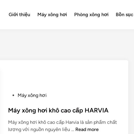
Giới thiệu
Máy xông hơi
Phòng xông hơi
Bồn sục
P
Máy xông hơi
o
s
Máy xông hơi khô cao cấp HARVIA
t
Máy xông hơi khô cao cấp Harvia là sản phẩm chất
e
M
lượng với nguồn nguyên liệu …
Read more
d