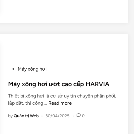
ô
2
n
K
g
W
h
ơ
i
ư
ớ
t
P
H
Máy xông hơi
o
P
s
Máy xông hơi ướt cao cấp HARVIA
1
t
2
Thiết bị xông hơi là cơ sở uy tín chuyên phân phối,
e
K
M
lắp đặt, thi công …
Read more
d
W
á
i
by
Quản trị Web
•
30/04/2025
•
0
y
n
x
ô