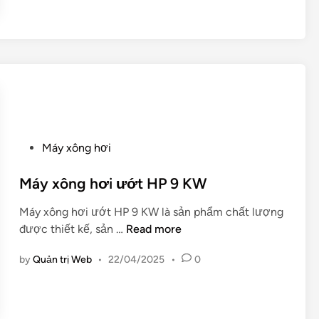
n
g
h
ơ
i
ư
ớ
t
P
c
Máy xông hơi
o
a
s
Máy xông hơi ướt HP 9 KW
o
t
c
Máy xông hơi ướt HP 9 KW là sản phẩm chất lượng
e
ấ
M
được thiết kế, sản …
Read more
d
p
á
i
H
by
Quản trị Web
•
22/04/2025
•
0
y
n
A
x
R
ô
V
n
I