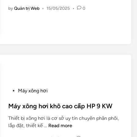
á
i
by
Quản trị Web
•
15/05/2025
•
0
y
n
x
ô
n
g
h
ơ
i
k
h
ô
P
c
Máy xông hơi
o
a
s
Máy xông hơi khô cao cấp HP 9 KW
o
t
c
Thiết bị xông hơi là cơ sở uy tín chuyên phân phôi,
e
ấ
M
lắp đặt, thiết kế …
Read more
d
p
á
i
H