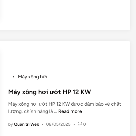
x
9
ô
K
n
W
g
h
ơ
i
k
h
ô
P
c
Máy xông hơi
o
a
s
Máy xông hơi ướt HP 12 KW
o
t
c
Máy xông hơi ướt HP 12 KW được đảm bảo về chất
e
ấ
M
lượng, chính hãng là …
Read more
d
p
á
i
H
by
Quản trị Web
•
08/05/2025
•
0
y
n
P
x
1