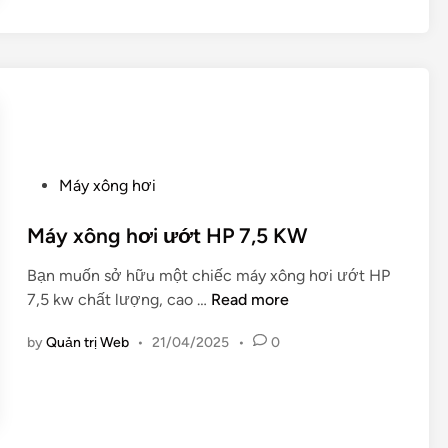
g
A
h
ơ
i
ư
ớ
t
P
H
Máy xông hơi
o
P
s
Máy xông hơi ướt HP 7,5 KW
9
t
K
Bạn muốn sở hữu một chiếc máy xông hơi ướt HP
e
W
M
7,5 kw chất lượng, cao …
Read more
d
á
i
by
Quản trị Web
•
21/04/2025
•
0
y
n
x
ô
n
g