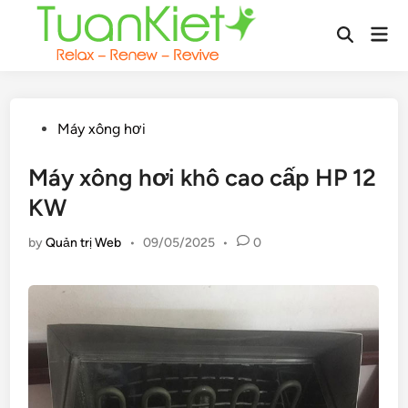
Skip
Mai
to
Open
Men
content
Search
Posted
Máy xông hơi
in
Máy xông hơi khô cao cấp HP 12
KW
by
Quản trị Web
•
09/05/2025
•
0