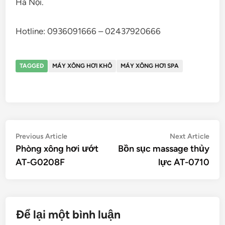
Hà Nội.
Hotline:
0936091666 – 02437920666
TAGGED
MÁY XÔNG HƠI KHÔ
MÁY XÔNG HƠI SPA
Điều
Previous
Nex
Previous Article
Next Article
article:
artic
Phòng xông hơi ướt
Bồn sục massage thủy
hướng
AT-G0208F
lực AT-0710
bài
viết
Để lại một bình luận