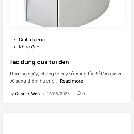
P
Dinh dưỡng
o
Khỏe đẹp
s
t
Tác dụng của tỏi đen
e
Thường ngày, chúng ta hay sử dụng tỏi để làm gia vị
d
T
bổ sung thêm hương …
Read more
i
á
n
by
Quản trị Web
•
17/05/2025
•
0
c
d
ụ
n
g
c