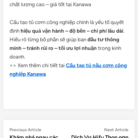
chất lượng cao – giá tốt tại Kanawa
Cấu tạo tủ cơm công nghiệp chính là yếu tố quyết
định
hiệu quả vận hành – độ bền – chi phí lâu dài
.
Hiểu rõ từng bộ phận sẽ giúp bạn
đầu tư thông
minh – tránh rủi ro – tối ưu lợi nhuận
trong kinh
doanh.
>> Xem thêm chi tiết tại
Cấu tạo tủ nấu cơm công
nghiệp Kanawa
Điều
Previous
Nex
Previous Article
Next Article
article:
artic
Khám phá ngay các
Dịch Vụ Hifu Thon gọn