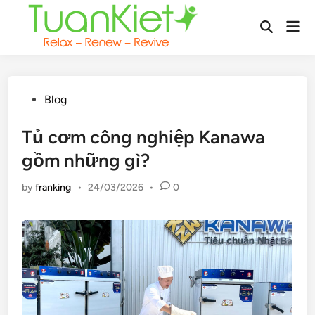
Skip
Mai
to
Open
Men
content
Search
Posted
Blog
in
Tủ cơm công nghiệp Kanawa
gồm những gì?
by
franking
•
24/03/2026
•
0