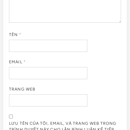
TÊN
*
EMAIL
*
TRANG WEB
LƯU TÊN CỦA TÔI, EMAIL, VÀ TRANG WEB TRONG
TRÌNH DUYỆT NÀY CHO LẦN BÌNH LUẬN KẾ TIẾP