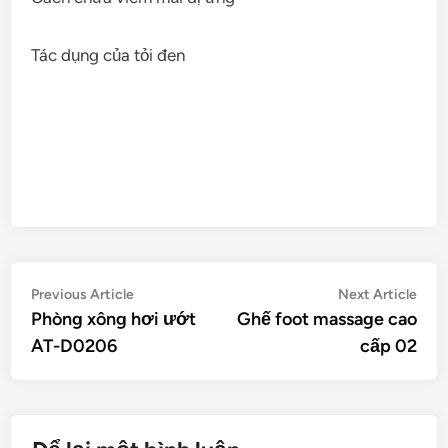
Tác dụng của tỏi đen
Điều
Previous
Nex
Previous Article
Next Article
article:
artic
Phòng xông hơi ướt
Ghế foot massage cao
hướng
AT-D0206
cấp 02
bài
viết