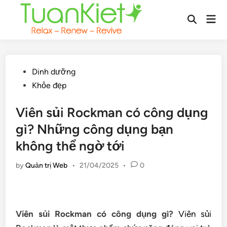
Skip
Mai
to
Open
Men
content
Search
Posted
Dinh dưỡng
in
Khỏe đẹp
Viên sủi Rockman có công dụng
gì? Những công dụng bạn
không thể ngờ tới
by
Quản trị Web
•
21/04/2025
•
0
Viên sủi Rockman có công dụng gì?
Viên sủi