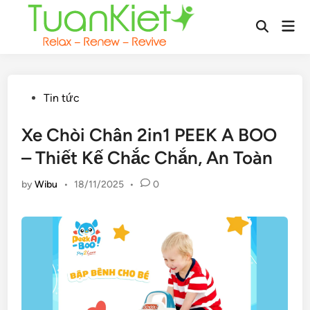
Skip
Mai
to
Open
Men
content
Search
Posted
Tin tức
in
Xe Chòi Chân 2in1 PEEK A BOO
– Thiết Kế Chắc Chắn, An Toàn
by
Wibu
•
18/11/2025
•
0