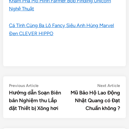
Khám Phá Mô Hình Farmer Bob Finding Unicorn
Nghệ Thuật
Cá Tính Cùng Ba Lô Fancy Siêu Anh Hùng Marvel
Đen CLEVER HIPPO
Điều
Previous
Nex
Previous Article
Next Article
article:
artic
Hướng dẫn Soạn Biên
Mũ Bảo Hộ Lao Động
hướng
bản Nghiệm thu Lắp
Nhật Quang có Đạt
bài
đặt Thiết bị Xông hơi
Chuẩn không ?
viết