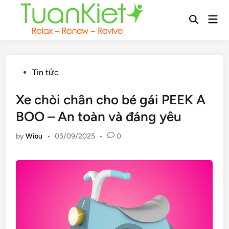
Skip
Mai
to
Open
Men
content
Search
Posted
Tin tức
in
Xe chòi chân cho bé gái PEEK A
BOO – An toàn và đáng yêu
by
Wibu
•
03/09/2025
•
0