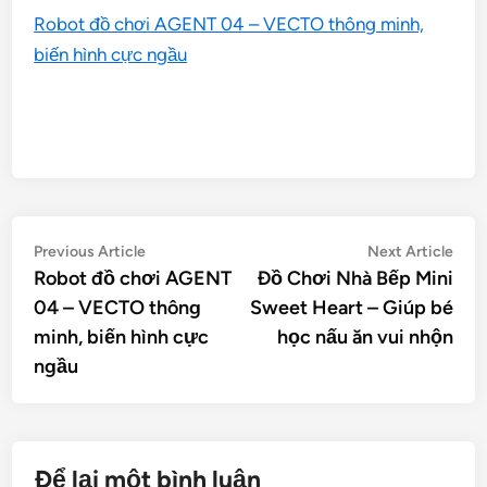
Robot đồ chơi AGENT 04 – VECTO thông minh,
biến hình cực ngầu
Điều
Previous
Nex
Previous Article
Next Article
article:
artic
Robot đồ chơi AGENT
Đồ Chơi Nhà Bếp Mini
hướng
04 – VECTO thông
Sweet Heart – Giúp bé
bài
minh, biến hình cực
học nấu ăn vui nhộn
viết
ngầu
Để lại một bình luận