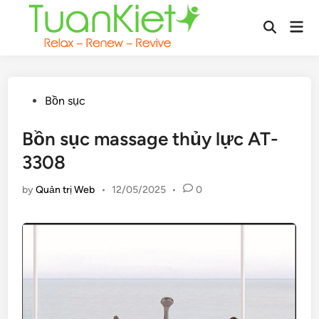
Skip
Mai
to
Open
Men
content
Search
Posted
Bồn sục
in
Bồn sục massage thủy lực AT-
3308
by
Quản trị Web
•
12/05/2025
•
0