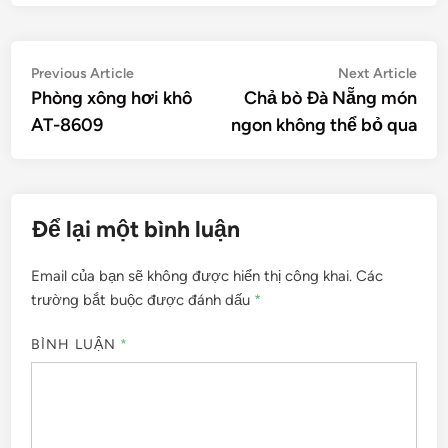
Điều
Previous
Nex
Previous Article
Next Article
article:
artic
Phòng xông hơi khô
Chả bò Đà Nẵng món
hướng
AT-8609
ngon không thể bỏ qua
bài
viết
Để lại một bình luận
Email của bạn sẽ không được hiển thị công khai.
Các
trường bắt buộc được đánh dấu
*
BÌNH LUẬN
*