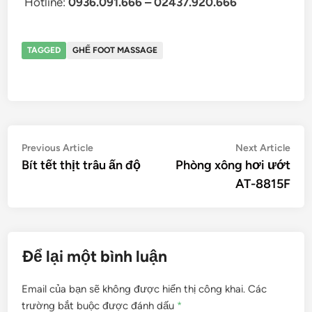
Hotline:
0936.091.666 – 02437.920.666
TAGGED
GHẾ FOOT MASSAGE
Điều
Previous
Nex
Previous Article
Next Article
article:
artic
Bít tết thịt trâu ấn độ
Phòng xông hơi ướt
hướng
AT-8815F
bài
viết
Để lại một bình luận
Email của bạn sẽ không được hiển thị công khai.
Các
trường bắt buộc được đánh dấu
*