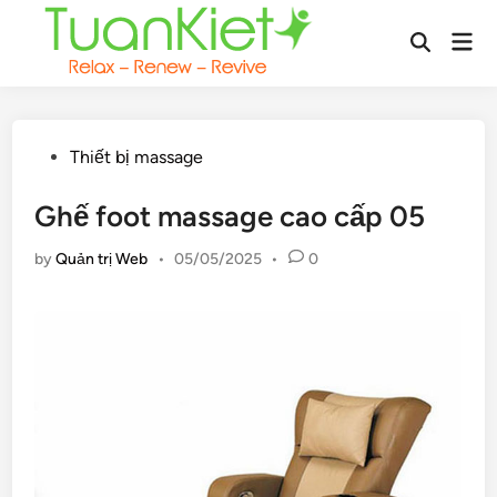
Skip
Mai
to
Open
Men
content
Search
Posted
Thiết bị massage
in
Ghế foot massage cao cấp 05
by
Quản trị Web
•
05/05/2025
•
0