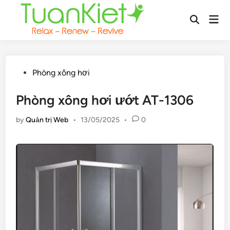
Skip
Mai
to
Open
Men
content
Search
Posted
Phòng xông hơi
in
Phòng xông hơi ướt AT-1306
by
Quản trị Web
•
13/05/2025
•
0