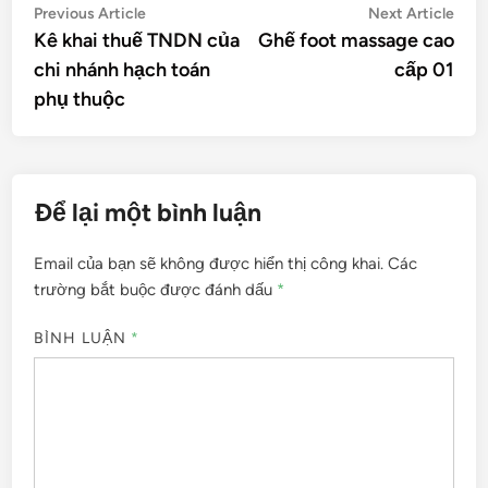
Điều
Previous
Nex
Previous Article
Next Article
article:
artic
Kê khai thuế TNDN của
Ghế foot massage cao
hướng
chi nhánh hạch toán
cấp 01
bài
phụ thuộc
viết
Để lại một bình luận
Email của bạn sẽ không được hiển thị công khai.
Các
trường bắt buộc được đánh dấu
*
BÌNH LUẬN
*