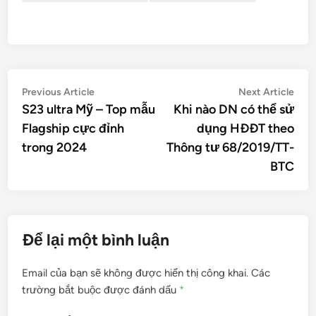
Điều
Previous
Nex
Previous Article
Next Article
article:
artic
S23 ultra Mỹ – Top mẫu
Khi nào DN có thể sử
hướng
Flagship cực đỉnh
dụng HĐĐT theo
bài
trong 2024
Thông tư 68/2019/TT-
viết
BTC
Để lại một bình luận
Email của bạn sẽ không được hiển thị công khai.
Các
trường bắt buộc được đánh dấu
*