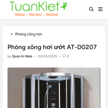
Skip
Mai
to
Open
Men
content
Search
Posted
Phòng xông hơi
in
Phòng xông hơi ướt AT-D0207
by
Quản trị Web
•
03/05/2025
•
0