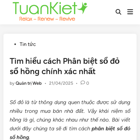
Skip
Mai
to
Open
Men
content
Search
Posted
Tin tức
in
Tìm hiểu cách Phân biệt sổ đỏ
sổ hồng chính xác nhất
by
Quản trị Web
•
21/04/2025
•
0
Sổ đỏ là từ thông dụng quen thuộc được sử dụng
nhiều trong mua bán nhà đất. Vậy khái niệm sổ
hồng là gì, chúng khác nhau như thế nào. Bài viết
dưới đây chúng ta sẽ đi tìm cách
phân biệt sổ đỏ
sổ hồng
.