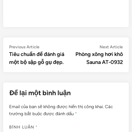
Điều
Previous
Nex
Previous Article
Next Article
article:
artic
Tiêu chuẩn để đánh giá
Phòng xông hơi khô
hướng
một bộ sập gỗ gụ đẹp.
Sauna AT-0932
bài
viết
Để lại một bình luận
Email của bạn sẽ không được hiển thị công khai.
Các
trường bắt buộc được đánh dấu
*
BÌNH LUẬN
*