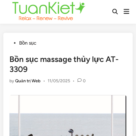
Skip
Mai
to
Open
Men
content
Search
Posted
Bồn sục
in
Bồn sục massage thủy lực AT-
3309
by
Quản trị Web
•
11/05/2025
•
0