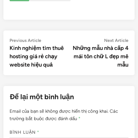
Điều
Previous
Nex
Previous Article
Next Article
article:
artic
Kinh nghiệm tìm thuê
Những mẫu nhà cấp 4
hướng
hosting giá rẻ chạy
mái tôn chữ L đẹp mê
bài
website hiệu quả
mẫu
viết
Để lại một bình luận
Email của bạn sẽ không được hiển thị công khai.
Các
trường bắt buộc được đánh dấu
*
BÌNH LUẬN
*