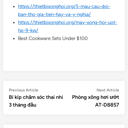
https://thietbixonghoi.org/5-mau-cau-doi-
ban-tho-gia-tien-hay-va-y-nghia/
https://thietbixonghoi.org/may-xong-hoi-uot-
hp-9-kw/
Best Cookware Sets Under $100
Điều
Previous
Nex
Previous Article
Next Article
article:
artic
Bí kíp chăm sóc thai nhi
Phòng xông hơi ướt
hướng
3 tháng đầu
AT-D8857
bài
viết