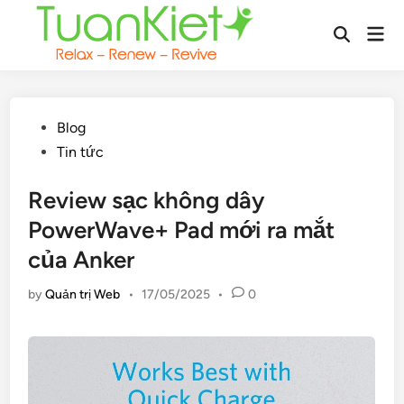
Skip
Mai
to
Open
Men
content
Search
Posted
Blog
in
Tin tức
Review sạc không dây
PowerWave+ Pad mới ra mắt
của Anker
by
Quản trị Web
•
17/05/2025
•
0