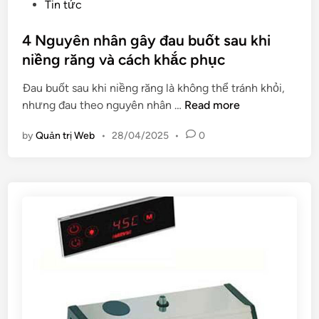
s
Tin tức
h
m
t
n
a
e
4 Nguyên nhân gây đau buốt sau khi
g
s
d
niềng răng và cách khắc phục
h
c
i
i
a
Đau buốt sau khi niềng răng là không thể tránh khỏi,
n
ệ
r
4
nhưng đau theo nguyên nhân …
Read more
m
a
N
g
đ
by
Quản trị Web
•
28/04/2025
•
0
g
i
ẹ
u
ú
p
y
p
t
ê
b
ự
n
ạ
n
n
n
h
h
c
i
â
h
ê
n
ọ
n
g
n
â
đ