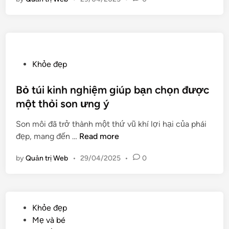
ớ
t
n
h
g
ư
d
p
ẫ
h
n
P
Khỏe đẹp
ổ
n
o
i
à
s
Bỏ túi kinh nghiệm giúp bạn chọn được
n
t
một thỏi son ưng ý
g
e
Son môi đã trở thành một thứ vũ khí lợi hại của phái
c
d
B
đẹp, mang đến …
Read more
á
i
ỏ
c
n
by
Quản trị Web
•
29/04/2025
•
0
t
h
ú
c
i
h
k
u
P
Khỏe đẹp
i
ố
o
Mẹ và bé
n
t