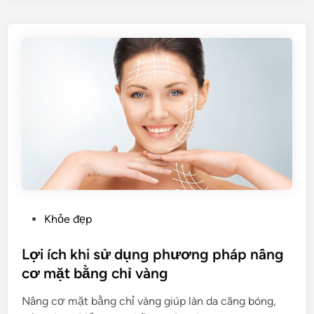
r
s
ă
ố
n
t
g
x
v
u
à
ấ
c
t
á
h
c
u
h
y
k
ế
h
t
ắ
c
P
Khỏe đẹp
c
ó
o
p
l
s
Lợi ích khi sử dụng phương pháp nâng
h
â
t
cơ mặt bằng chỉ vàng
ụ
y
e
c
k
Nâng cơ mặt bằng chỉ vàng giúp làn da căng bóng,
d