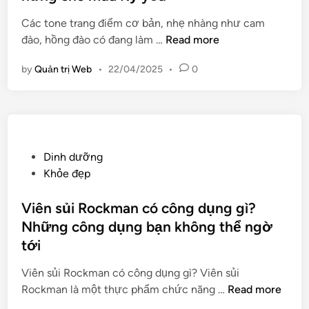
d
c
Các tone trang điểm cơ bản, nhẹ nhàng như cam
i
ô
M
đào, hồng đào có đang làm …
Read more
n
n
a
à
by
Quản trị Web
•
22/04/2025
•
0
k
n
e
g
u
đ
p
a
p
m
h
P
Dinh dưỡng
m
o
o
Khỏe đẹp
ê
n
s
đ
g
t
Viên sủi Rockman có công dụng gì?
ộ
c
e
Những công dụng bạn không thể ngờ
i
á
d
tới
t
c
i
ó
h
n
Viên sủi Rockman có công dụng gì? Viên sủi
c
V
V
Rockman là một thực phẩm chức năng …
Read more
g
i
i