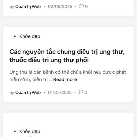
à
by
Quản trị Web
•
02/05/2025
•
0
n
h
t
r
P
Khỏe đẹp
ì
o
n
s
Các nguyên tắc chung điều trị ung thư,
h
t
thuốc điều trị ung thư phổi
n
e
i
Ung thư là căn bệnh có thể chữa khỏi nếu được phát
d
ề
C
hiện sớm, điều trị …
Read more
i
n
á
n
g
by
Quản trị Web
•
01/05/2025
•
0
c
r
n
ă
g
n
u
g
y
t
ê
P
Khỏe đẹp
ì