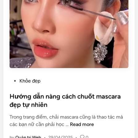
d
t
h
i
h
ế
ư
p
,
c
t
á
h
t
u
r
ố
o
c
n
đ
g
i
P
Khỏe đẹp
l
ề
o
à
u
s
Hướng dẫn nàng cách chuốt mascara
m
t
t
đẹp tự nhiên
đ
r
e
ẹ
ị
Trong trang điểm, chải mascara cũng là thao tác mà
d
p
u
H
các bạn nữ cần phải học …
Read more
i
d
n
ư
n
a
g
by
Quản trị Web
•
29/04/2025
•
0