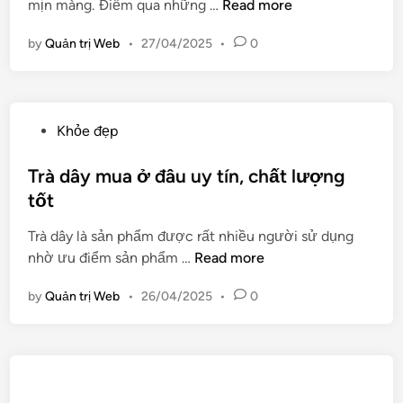
L
h
mịn màng. Điểm qua những …
Read more
i
ợ
ô
n
by
Quản trị Web
•
27/04/2025
•
0
i
n
í
g
c
?
h
P
Khỏe đẹp
k
o
h
s
Trà dây mua ở đâu uy tín, chất lượng
i
t
tốt
s
e
ử
Trà dây là sản phẩm được rất nhiều người sử dụng
d
d
T
nhờ ưu điểm sản phẩm …
Read more
i
ụ
r
n
n
by
Quản trị Web
•
26/04/2025
•
0
à
g
d
p
â
h
y
ư
m
ơ