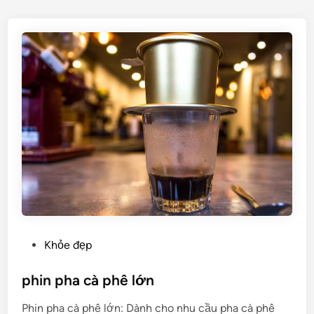
g
u
b
l
ạ
à
n
g
k
ì
h
?
ô
C
n
á
g
c
t
h
h
m
ể
a
n
k
g
e
ờ
P
u
Khỏe đẹp
t
o
p
ớ
s
phin pha cà phê lớn
k
i
t
ỷ
Phin pha cà phê lớn: Dành cho nhu cầu pha cà phê
e
y