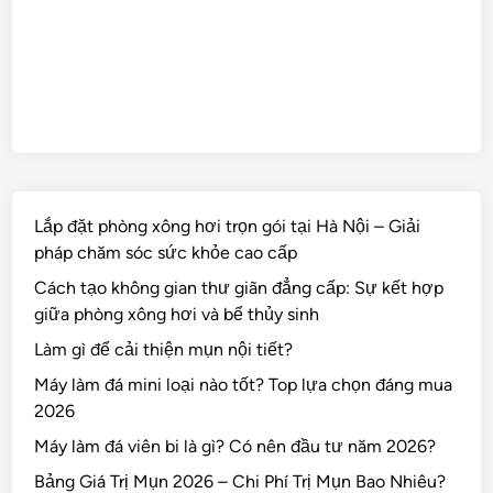
i
ệ
c
t
r
ị
m
ụ
n
Lắp đặt phòng xông hơi trọn gói tại Hà Nội – Giải
pháp chăm sóc sức khỏe cao cấp
Cách tạo không gian thư giãn đẳng cấp: Sự kết hợp
giữa phòng xông hơi và bể thủy sinh
Làm gì để cải thiện mụn nội tiết?
Máy làm đá mini loại nào tốt? Top lựa chọn đáng mua
2026
Máy làm đá viên bi là gì? Có nên đầu tư năm 2026?
Bảng Giá Trị Mụn 2026 – Chi Phí Trị Mụn Bao Nhiêu?