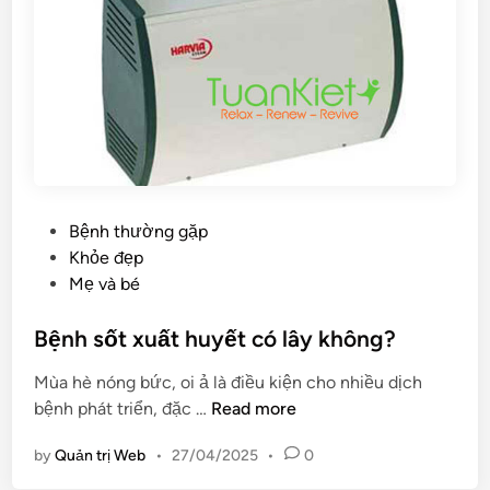
y
ư
đ
ợ
a
c
u
m
b
ộ
u
t
ố
t
t
h
s
ỏ
P
Bệnh thường gặp
a
i
o
Khỏe đẹp
u
s
s
Mẹ và bé
k
o
t
h
n
e
Bệnh sốt xuất huyết có lây không?
i
ư
d
n
Mùa hè nóng bức, oi ả là điều kiện cho nhiều dịch
n
i
i
B
bệnh phát triển, đặc …
Read more
g
n
ề
ệ
ý
by
Quản trị Web
•
27/04/2025
•
0
n
n
g
h