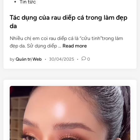
n
o
Tin tức
m
t
s
k
ắ
t
Tác dụng của rau diếp cá trong làm đẹp
i
c
e
da
ế
c
d
m
Nhiều chị em coi rau diếp cá là “cứu tinh”trong làm
h
i
n
T
đẹp da. Sử dụng diếp …
u
Read more
n
h
á
n
ữ
by
Quản trị Web
•
30/04/2025
•
0
c
g
n
d
đ
g
ụ
i
n
n
ề
ụ
g
u
c
c
t
ư
ủ
r
ờ
a
ị
i
r
u
x
a
n
i
u
g
n