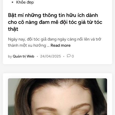
u
P
Khỏe đẹp
n
a
o
g
ở
s
Bật mí những thông tin hữu ích dành
p
đ
t
cho cô nàng đam mê đội tóc giả từ tóc
h
â
e
á
thật
u
d
p
u
i
Ngày nay, đội tóc giả đang ngày càng nổi lên và trở
n
y
n
B
thành một xu hướng …
Read more
â
t
ậ
n
by
Quản trị Web
•
24/04/2025
•
0
í
t
g
n
m
c
,
í
ơ
c
n
m
h
h
ặ
ấ
ữ
t
t
n
b
l
g
ằ
ư
t
n
ợ
h
g