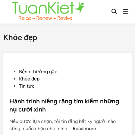
Skip
Mai
to
Open
Men
content
Search
Khỏe đẹp
P
Bệnh thường gặp
o
Khỏe đẹp
s
Tin tức
t
e
Hành trình niềng răng tìm kiếm những
d
nụ cười xinh
i
Nếu được lựa chọn, tôi tin rằng bất kỳ người nào
n
H
cũng muốn chọn cho mình …
Read more