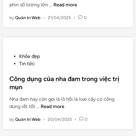
p
phin số lượng lớn …
Read more
d
ế
h
i
u
by
Quản trị Web
•
21/04/2025
•
0
i
n
c
n
h
p
o
h
t
a
ừ
c
P
Khỏe đẹp
n
à
o
Tin tức
g
p
s
d
h
t
Công dụng của nha đam trong việc trị
á
ê
e
mụn
n
l
d
g
Nha đam hay còn gọi là lô hội là loại cây có công
ớ
i
m
C
dụng rất tốt …
Read more
n
n
ặ
ô
t
by
Quản trị Web
•
20/04/2025
•
0
n
g
d