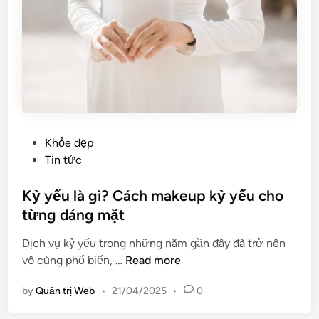
o
d
m
ụ
ù
n
a
g
K
g
ỷ
ì
y
?
ế
N
u
h
P
Khỏe đẹp
ữ
o
Tin tức
n
s
g
t
Kỷ yếu là gì? Cách makeup kỷ yếu cho
c
e
từng dáng mặt
ô
d
n
Dịch vụ kỷ yếu trong những năm gần đây đã trở nên
i
g
K
vô cùng phổ biến, …
Read more
n
d
ỷ
by
Quản trị Web
•
21/04/2025
•
0
ụ
y
n
ế